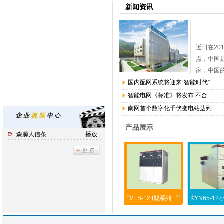
新闻资讯
近日在20
点，中国
家，中国
平，特高
国内配网系统将迎来“智能时代”
当中。
智能电网《标准》将发布 不合…
国内知名
南网首个数字化千伏变电站达到…
产品展示
森源人信条
播放
VES-12 I型系列…
KYN65-1